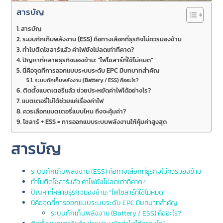
สารบัญ
สารบัญ
ระบบกักเก็บพลังงาน (ESS) คือทางเลือกที่ธุรกิจไม่ควรมองข้าม
ทำไมติดโซลาร์แล้ว ค่าไฟยังไม่ลดเท่าที่คาด?
ปัญหาที่หลายธุรกิจมองข้าม: “ไฟโซลาร์ที่ใช้ไม่หมด”
นี่คือจุดที่การออกแบบระบบระดับ EPC มีบทบาทสำคัญ
ระบบกักเก็บพลังงาน (Battery / ESS) คืออะไร?
ติดตั้งแบตเตอรี่แล้ว ช่วยประหยัดค่าไฟได้อย่างไร?
แบตเตอรี่ไม่ได้ช่วยแค่เรื่องค่าไฟ
ควรเลือกแบตเตอรี่แบบไหน ถึงจะคุ้มค่า?
โซลาร์ + ESS = การออกแบบระบบพลังงานให้คุ้มค่าสูงสุด
สารบัญ
ระบบกักเก็บพลังงาน (ESS) คือทางเลือกที่ธุรกิจไม่ควรมองข้าม
ทำไมติดโซลาร์แล้ว ค่าไฟยังไม่ลดเท่าที่คาด?
ปัญหาที่หลายธุรกิจมองข้าม: “ไฟโซลาร์ที่ใช้ไม่หมด”
นี่คือจุดที่การออกแบบระบบระดับ EPC มีบทบาทสำคัญ
ระบบกักเก็บพลังงาน (Battery / ESS) คืออะไร?