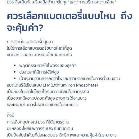
ESS จึงเป็นทั้งเครื่องมือด้าน “ต้นทุน” และ “การบริหารความเสี่ยง”
ควรเลือกแบตเตอรี่แบบไหน ถึง
จะคุ้มค่า?
การติดตั้งแบตเตอรี่ที่คุ้มค่า
ไม่ใช่การเลือกแบตเตอรี่ขนาดใหญ่ที่สุด
แต่คือการออกแบบระบบให้เหมาะสมกับ
พฤติกรรมการใช้ไฟจริงของธุรกิจ
ช่วงเวลาที่มีการใช้ไฟสูง
เป้าหมายด้านการลดค่าไฟและความต่อเนื่องในการดำเนินงาน
แบตเตอรี่ลิเธียมแบบ LFP (Lithium Iron Phosphate)
เป็นหนึ่งในเทคโนโลยีที่ได้รับความนิยมในภาคธุรกิจ
เนื่องจากมีความปลอดภัยสูง อายุการใช้งานยาว
และเหมาะกับการใช้งานต่อเนื่องในระยะยาว
ทั้งนี้
การเลือกอุปกรณ์ ESS ที่ได้มาตรฐาน
มีแหล่งอะไหล่และการรับประกันที่ชัดเจน
เป็นปัจจัยสำคัญที่ส่งผลต่อประสิทธิภาพและความคุ้มค่าในระยะยาว