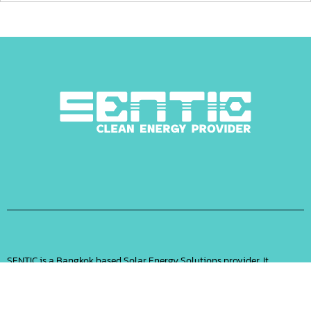
SENTIC is a Bangkok based Solar Energy Solutions provider. It
was founded to offer long lasting solar installations. Benefits of
working with us are
To deliver high performing Solar Systems. We reach that