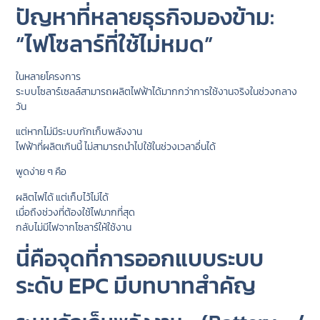
ปัญหาที่หลายธุรกิจมองข้าม:
“ไฟโซลาร์ที่ใช้ไม่หมด”
ในหลายโครงการ
ระบบโซลาร์เซลล์สามารถผลิตไฟฟ้าได้มากกว่าการใช้งานจริงในช่วงกลาง
วัน
แต่หากไม่มีระบบกักเก็บพลังงาน
ไฟฟ้าที่ผลิตเกินนี้ ไม่สามารถนำไปใช้ในช่วงเวลาอื่นได้
พูดง่าย ๆ คือ
ผลิตไฟได้ แต่เก็บไว้ไม่ได้
เมื่อถึงช่วงที่ต้องใช้ไฟมากที่สุด
กลับไม่มีไฟจากโซลาร์ให้ใช้งาน
นี่คือจุดที่การออกแบบระบบ
ระดับ EPC มีบทบาทสำคัญ