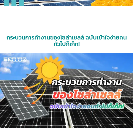
กระบวนการทำงานของโซล่าเซลล์ ฉบับเข้าใจง่ายคน
ทั่วไปก็เก็ท!