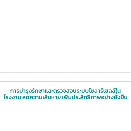
การบำรุงรักษาและตรวจสอบระบบโซลาร์เซลล์ใน
โรงงาน ลดความเสียหาย เพิ่มประสิทธิภาพอย่างยั่งยืน