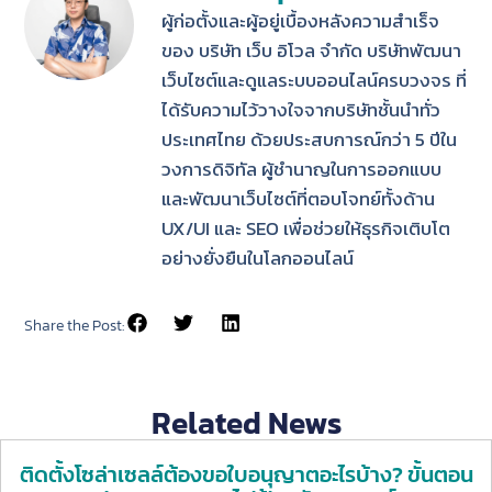
ผู้ก่อตั้งและผู้อยู่เบื้องหลังความสำเร็จ
ของ บริษัท เว็บ อิโวล จำกัด บริษัทพัฒนา
เว็บไซต์และดูแลระบบออนไลน์ครบวงจร ที่
ได้รับความไว้วางใจจากบริษัทชั้นนำทั่ว
ประเทศไทย ด้วยประสบการณ์กว่า 5 ปีใน
วงการดิจิทัล ผู้ชำนาญในการออกแบบ
และพัฒนาเว็บไซต์ที่ตอบโจทย์ทั้งด้าน
UX/UI และ SEO เพื่อช่วยให้ธุรกิจเติบโต
อย่างยั่งยืนในโลกออนไลน์
Share the Post:
Related News
ติดตั้งโซล่าเซลล์ต้องขอใบอนุญาตอะไรบ้าง? ขั้นตอน