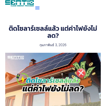
ติดโซลาร์เซลล์แล้ว แต่ค่าไฟยังไม่
ลด?
กุมภาพันธ์ 3, 2026