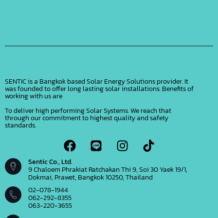
SENTIC is a Bangkok based Solar Energy Solutions provider. It
was founded to offer long lasting solar installations. Benefits of
working with us are
To deliver high performing Solar Systems. We reach that
through our commitment to highest quality and safety
standards.
Sentic Co., Ltd.
9 Chaloem Phrakiat Ratchakan Thi 9, Soi 30 Yaek 19/1,
Dokmai, Prawet, Bangkok 10250, Thailand
02-078-1944
062-292-8355
063-220-3655